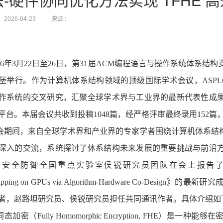
-硬件协同优化方法实现 TFHE 高效
026-04-23
来源：
6
年
3
月
22
日至
26
日，第
31
届
ACM
编程语言与操作系统体系结构
堡举行。作为计算机体系结构领域的顶级国际学术会议，
ASPL
作系统的交叉研究，汇聚全球学术界与工业界的最新代表性成
平台。本届会议共收到投稿
1048
篇，经严格评审最终录用
152
篇
会期间，来自全球学术界和产业界的专家学者围绕计算机体系结
深入的交流，系统探讨了体系结构未来发展的重要挑战与前沿
间安全防御全国重点实验室侯锐研究员团队在会上报告
apping on GPUs via Algorithm-Hardware Co-Design
》的最新研究
者，赵路坦研究员、侯锐研究员担任共同通讯作者。具体介绍如
同态加密（
Fully Homomorphic Encryption, FHE
）是一种能够在