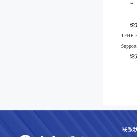
论
TFHE Bo
Support
论
联系