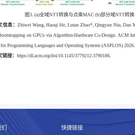
图
3. (a)
全域
NTT
转换与点乘
MAC (b)
部分域
NTT
转换
文信息：
Zhiwei Wang, Haoqi He, Lutan Zhao*, Qingyun Niu, Dan M
otstrapping on GPUs via Algorithm-Hardware Co-Design. ACM Inter
 for Programming Languages and Operating Systems (ASPLOS) 2026.
文链接：
https://dl.acm.org/doi/10.1145/3779212.3790186.
我们
快捷链接