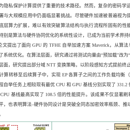
为隐私保护计算提供了重要的技术路径。然而，复杂的密码学
署与大规模应用中仍面临显著挑战。尽管硬件加速被普遍视为
底层算力扩展，难以有效突破算法结构与执行流程所固有的性
特别是算法与硬件协同优化的系统性设计，已成为当前学术界持
论文提出了面向
GPU
的
TFHE
自举加速方案
Maverick
，从算法
了系统优化。在算法层面，研究通过将测试向量由“预加载”改为
层面，研究提出部分域
NTT
变换策略，以阶段感知方式提前终
计算转移至后续算子中，实现
EP
各算子之间的工作负载均衡
程自举任务上相较现有最优
CPU
和
GPU
基线分别实现了
331.2
较
CPU
基线最高实现了
108.5
倍的性能提升。该成果不仅显著刷
平，也表明算法–硬件协同设计是突破全同态加密效率瓶颈、推
。