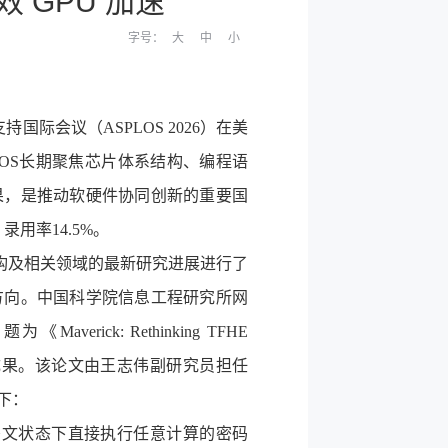
 GPU 加速
字号：
大
中
小
支持国际会议（
ASPLOS 2026
）在美
OS
长期聚焦芯片体系结构、编程语
果，是推动软硬件协同创新的重要国
，录用率
14.5%
。
构及相关领域的最新研究进展进行了
方向。中国科学院信息工程研究所网
了题为《
Maverick: Rethinking TFHE
成果。该论文由王志伟副研究员担任
下：
密文状态下直接执行任意计算的密码