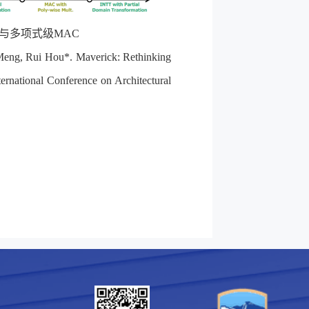
与多项式级
MAC
eng, Rui Hou*. Maverick: Rethinking
national Conference on Architectural