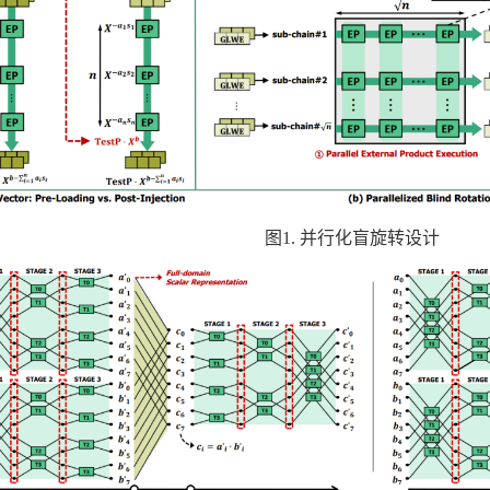
图
1.
并行化盲旋转设计