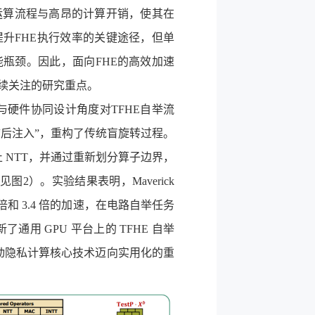
运算流程与高昂的计算开销，使其在
提升
FHE
执行效率的关键途径，但单
能瓶颈。因此，面向
FHE
的高效加速
续关注的研究重点。
与硬件协同设计角度对
TFHE
自举流
“后注入”，重构了传统盲旋转过程
。
止
NTT
，并通过重新划分算子边界，
（见图
2
）。实验结果表明，
Maverick
倍和
3.4
倍的加速，在电路自举任务
新了通用
GPU
平台上的
TFHE
自举
动隐私计算核心技术迈向实用化的重